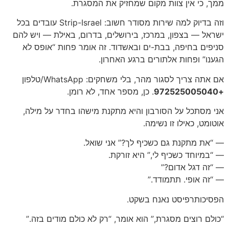
ממך, כי אין צוות מקום שמחזיק את המסגרת.
וזה בדיוק למה שירות מסודר חשוב: Strip-Israel עובדים בכל
ישראל — בצפון, במרכז, בירושלים, בדרום, באילת — ויש להם
סניפים בחיפה, בבת-ים ובאשדוד. זה אומר פחות “אופס לא
הגענו” ופחות אלתורים ברגע האחרון.
אם אתה צריך לסגור מהר, בלי משחקים: WhatsApp/טלפון
+972525005040
. כן, מספר אחד, לא רומן.
אני מסתכל על הסורבון והיא מתקנת מישהו בחדר על מילה,
אוטומט, כאילו זו נשימה.
— “את מתקנת גם כשכיף לך?” אני שואל.
— “במיוחד כשכיף לי,” היא זורקת.
— “זה דגל אדום?”
— “זה אופי. תתמודד.”
הפסיכותרפיסט נאנח בשקט.
“כולם רוצים מסגרת,” הוא אומר, “רק לא כולם מודים בזה.”