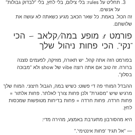
תחליט על rules: בלי צילום, בלי לחץ, בלי “לבדוק גבולות”
על אנשים.
זה הכול. באמת. כל שאר הכאב מגיע כשאתה לא עושה את
שלושתם.
פורמט 1: מופע במה/קלאב — הכי
“נקי”, הכי פחות ניהול שלך
בפורמט הזה אתה קהל. יש תאורה, מוזיקה, לפעמים סצנה
ברורה. זה טוב אם אתה רוצה vibe של show ולא “מבוכה
בסלון”.
ההבדל המוחי פה די פשוט: כשיש במה, הגבול חיצוני. המוח שלך
מרגיש שיש “מסגרת” ולכן פחות צורך לאלתר. פחות אלתור =
פחות חרדה. פחות חרדה = פחות בדיחות מטופשות שמכסות
לחץ.
היא מהסורבון מתערבת באמצע, מהירה מדי:
— “אל תגיד ‘פחות אינטימי’.”