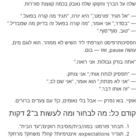
שלה על הברך והקוקו שלה נאבק בכמה קווצות סוררות.
— “אל תגיד ‘פורמט’,” היא יורה, “תגיד מה קורה בפועל.”
— “בסדר,” אני אומר, “מה קורה בפועל זה בדיוק מה שמבדיל.”
— “טוב. סוף־סוף.”
הפסיכותרפיסט הצרפתי ליד השיש לא ממהר. הוא לוגם מים,
עושה pause, ואז — בום.
“אתה בודק גבולות. אני רואה.”
— “תפסיק לנתח אותי,” אני צוחק.
— “אני לא מנתח,” הוא אומר, “אני שם לב.”
— “זה אותו דבר.”
אוקיי. בוא נפרק — אבל בלי נאומים, כן? עם צעדים ברורים.
קודם כל: מה לבחור ומה לעשות ב־2 דקות
תבחר פורמט: במה/בית/מסיבת רווקים/“עד הבית”.
תגדיר expectations: אינטימיות? קהל? משחק? מרחק?