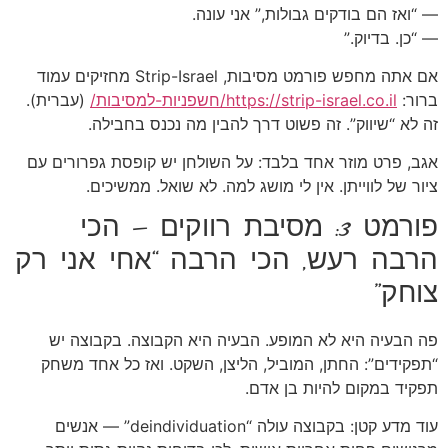
— “ואז הם בודקים גבולות,” אני עונה.
— “כן. בדיוק.”
אם אתה מחפש פורמט מסיבות, Strip-Israel מחזיקים עמוד
ברור:
https://strip-israel.co.il/חשפניות-למסיבות/
(עברית).
זה לא “שיווק”. זה פשוט דרך להבין מה נכנס בחבילה.
אגב, פרט מוזר אחד בלבד: על השולחן יש קופסת גפרורים עם
ציור של לווייתן. אין לי מושג למה. לא שואל. ממשיכים.
פורמט 3: מסיבת רווקים — הכי
הרבה רעש, הכי הרבה “אחי אני רק
צוחק”
פה הבעיה היא לא המופע. הבעיה היא הקבוצה. בקבוצה יש
“תפקידים”: החתן, המוביל, הליצן, השקט. ואז כל אחד משחק
תפקיד במקום להיות בן אדם.
עוד מדע קטן: בקבוצה עולה “deindividuation” — אנשים