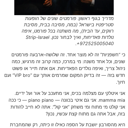
מדריך בגוף ראשון: פורמטים שונים של הופעות
סטריפטיז בישראל (במה, מסיבה בבית, מסיבת
רווקים, עד הבית), מה משתנה בכל פורמט, איפה
נולדות פאדיחות, ואיך לבחור נכון. Strip-Israel
+972525005040.
כי “חשפניות” זה לא מוצר אחד. זה שלושה–ארבעה פורמטים
שונים, וכל אחד משנה: מי במרכז, כמה קרוב זה מרגיש, כמה
ניהול צריך, ואיפה נולדים הפאדיחות. אם אתה תייר או פשוט
חדש בזה — זה בדיוק המקום שמרמים אותך עם “VIP bro” ועם
חיוך.
אני איטלקי עם מצלמה בכיס, אני מתעכב על אור ועל ידיים.
mamma mia. אני גם איטי בכוונה — piano piano — כי ככה
אני קולט מי מתוח ומי משחק “אני קול”. אתה לא חייב להודות
בזה, אבל אתה גם מתוח קצת עכשיו, נכון?
היא מהסורבון יושבת על הספה כאילו זו כיתה, רק שהמחברת