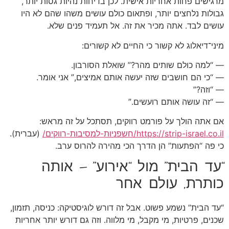
מרגישים פחות אחריות אישית. לכן בדיחות נהיות גסות יותר,
גבולות נלחצים יותר, ופתאום כולם עושים משהו שהם לא היו
עושים לבד. אתה מכיר את זה. אל תעמיד פנים שלא.
מיני־דיאלוג לא קשור כי החיים לא קשורים:
— “למה כולם שותים מהר?” שואלת הסורבון.
— “כי הם חושבים שזה יעשה אותם אמיצים,” אני אומר.
— “וזה?”
— “זה עושה אותם רועשים.”
אם אתה הולך על פורמט רווקים, תסתכל על זה מראש:
https://strip-israel.co.il/חשפניות-למסיבות-רווקים/
(עברית).
כי פה “הפתעות” הן הדרך הכי מהירה להרוס ערב.
“עד הבית” מול “אירוע” — אותה
כותרת, עולם אחר
“עד הבית” נשמע פשוט. אבל זה דורש לוגיסטיקה: כניסה, תזמון,
שכנים, פרטיות, מי מקבל, מי מלווה. וזה גם דורש יותר אחריות