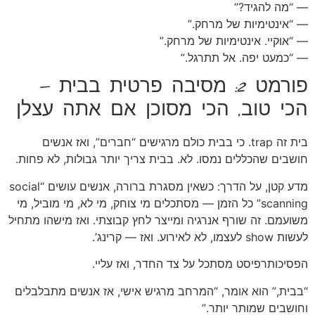
— “מה להגיד?”
— “אינטימיות של מרחק.”
— “אוקיי. אינטימיות של מרחק.”
— “כמעט יפה. אל תתרגל.”
פורמט 2: מסיבה פרטית בבית —
הכי טוב, הכי מסוכן אם אתה עצלן
בית זה trap. כי בבית כולם מרגישים “חברים”, ואז אנשים
חושבים שהכללים נמסו. לא. בבית צריך יותר גבולות, לא פחות.
מדע קטן, על הדרך: כשאין מסגרת ברורה, אנשים עושים “social
scanning” כל הזמן — מסתכלים מי צוחק, מי לא, מי מוביל, מי
משועמם. זה שורף אנרגיה ומייצר לחץ קבוצתי. ואז מישהו מתחיל
לעשות show לעצמו, לא לאירוע. ואז — קרינג’.
הפסיכותרפיסט מסתכל על צד החדר, ואז עליי.
“בבית,” הוא אומר, “המרחב מרגיש אישי, אז אנשים מתבלבלים
וחושבים שמותר יותר.”